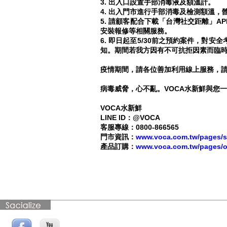
3. 出入口設置手部消毒液及額溫計。
2021/09/28 【VOCA新
4. 出入門市進行手部消毒及檢測額溫，體
官網公告】請重新認證
5. 請顧客配合下載「台灣社交距離」A
手機號碼
安裝報修等相關服務。
6. 即日起至5/30前之預約案件，對
2021/06/29 【公告】抵
知。期間若我方因有不可抗拒因素而臨時
制詐騙，請拒絕陌生廠
商登門銷售濾芯
疫情期間，請各位善加利用線上服務，請撥打
2021/06/22 【公告】安
病毒威脅，心不亂。VOCA水新鮮與您
心視訊賞機新上線
2021/05/17 VOCA水新
VOCA水新鮮
鮮 防疫宣導與公告
LINE ID：@VOCA
客服專線：0800-866565
2018/03/06 【公告】
門市資訊：
www.voca.com.tw/pages/s
VOCA水新鮮LINE@好
產品訂購：
www.voca.com.tw/pages/o
友募集中