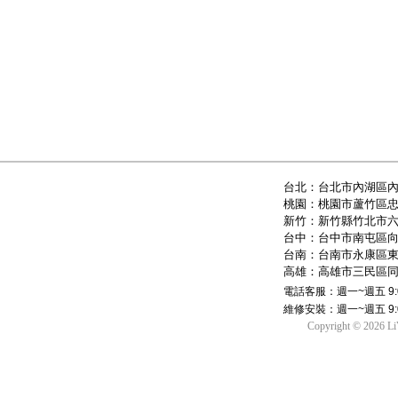
台北：台北市內湖區內
桃園：桃園市蘆竹區忠
新竹：新竹縣竹北市六
台中：台中市南屯區向
台南：台南市永康區東
高雄：高雄市三民區同
電話客服：週一~週五 9:00-
維修安裝：週一~週五 9:00
Copyright © 2026 L