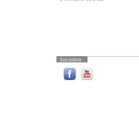
官網公告】請重新認證
手機號碼
2021/06/29 【公告】抵
制詐騙，請拒絕陌生廠
商登門銷售濾芯
2021/06/22 【公告】安
心視訊賞機新上線
2021/05/17 VOCA水新
鮮 防疫宣導與公告
2018/03/06 【公告】
VOCA水新鮮LINE@好
友募集中