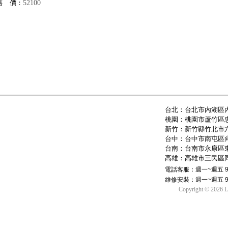
售 價：
52100
台北：台北市內湖區內
桃園：桃園市蘆竹區忠
新竹：新竹縣竹北市六
台中：台中市南屯區向
台南：台南市永康區東
高雄：高雄市三民區同
電話客服：週一~週五 9:00
維修安裝：週一~週五 9:00
Copyright © 2026 