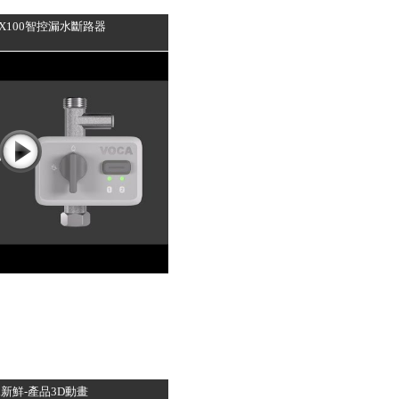
X100智控漏水斷路器
水新鮮-產品3D動畫