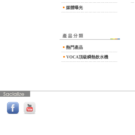
2021/09/28 【VOCA新
媒體曝光
官網公告】請重新認證
手機號碼
2021/06/29 【公告】抵
制詐騙，請拒絕陌生廠
商登門銷售濾芯
熱門產品
2021/06/22 【公告】安
心視訊賞機新上線
VOCA頂級瞬熱飲水機
2021/05/17 VOCA水新
鮮 防疫宣導與公告
2018/03/06 【公告】
VOCA水新鮮LINE@好
友募集中