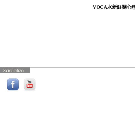
2021/09/28 【VOCA新
VOCA水新鮮關心
官網公告】請重新認證
手機號碼
2021/06/29 【公告】抵
制詐騙，請拒絕陌生廠
商登門銷售濾芯
2021/06/22 【公告】安
心視訊賞機新上線
2021/05/17 VOCA水新
鮮 防疫宣導與公告
2018/03/06 【公告】
VOCA水新鮮LINE@好
友募集中